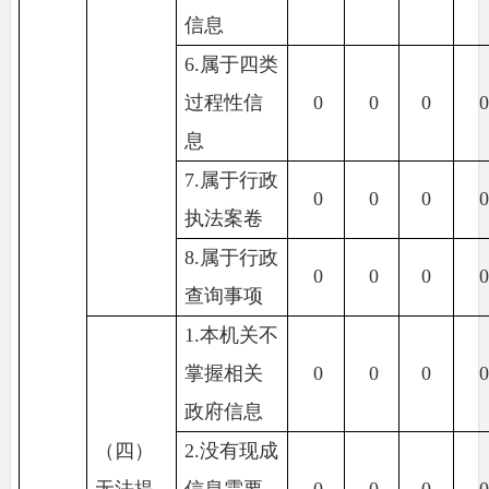
信息
6.属于四类
过程性信
0
0
0
息
7.属于行政
0
0
0
执法案卷
8.属于行政
0
0
0
查询事项
1.本机关不
掌握相关
0
0
0
政府信息
（四）
2.没有现成
无法提
信息需要
0
0
0