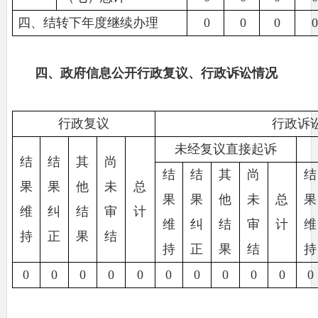
四、结转下年度继续办理
0
0
0
四、政府信息公开行政复议、行政诉讼情况
行政复议
行政诉
未经复议直接起诉
结
结
其
尚
结
结
其
尚
结
果
果
他
未
总
果
果
他
未
总
果
维
纠
结
审
计
维
纠
结
审
计
维
持
正
果
结
持
正
果
结
持
0
0
0
0
0
0
0
0
0
0
0