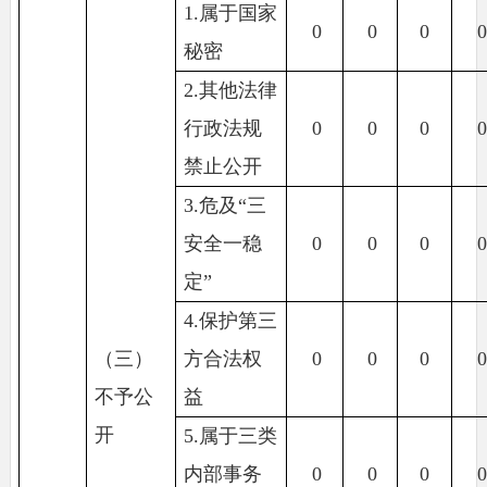
1.属于国家
0
0
0
秘密
2.其他法律
行政法规
0
0
0
禁止公开
3.危及“三
安全一稳
0
0
0
定”
4.保护第三
（三）
方合法权
0
0
0
不予公
益
开
5.属于三类
内部事务
0
0
0