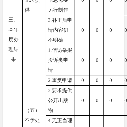
供
另行制作
三、
3.补正后申
本年
请内容仍
0
0
0
度办
不明确
理结
1.信访举报
果
投诉类申
0
0
0
请
2.重复申请
0
0
0
3.要求提供
公开出版
0
0
0
（五）
物
不予处
4.无正当理