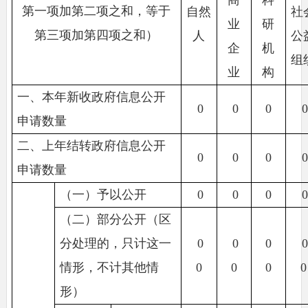
第一项加第二项之和，等于
自然
社
业
研
第三项加第四项之和）
人
公
企
机
组
业
构
一、本年新收政府信息公开
0
0
0
申请数量
二、上年结转政府信息公开
0
0
0
申请数量
（一）予以公开
0
0
0
（二）部分公开（区
分处理的，只计这一
0
0
0
情形，不计其他情
0
0
0
0
形）