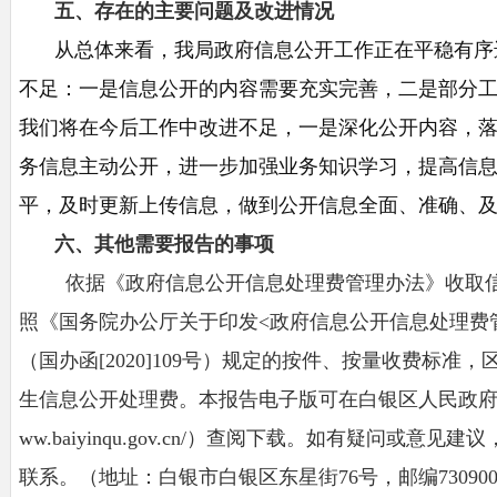
五、存在的主要问题及改进情况
从总体来看，我
局
政府信息公开工作正在平稳有序
不足：一是信息公开的内容
需要
充实完善，二是部分
我们将在今后工作中改进
不足
，一是深化公开内容，
务信息主动公开，进一步加强业务知识学习，提高信
平，及时更新上传信息，做到公开信息全面、准确、
六、
其他需要报告的事项
依据《政府信息公开信息处理费管理办法》收取
照《国务院办公厅关于印发
<政府信息公开信息处理费
（国办函[2020]109号）规定的按件、按量收费标准
生信息公开处理费。
本报告电子版可在白银区人民政
ww.baiyinqu.gov.cn/
）
查阅下载。如有疑问或意见建议
联系。（地址：
白银市白银区东星街
76号
，邮编
7309