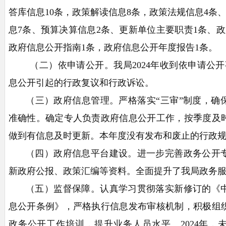
答库信息10条，政策解读信息8条，政策法规信息4条
息7条、预算决算信息2条、更新单位主要职责1条、
政府信息公开指南1条，政府信息公开年度报告1条。
（二）依申请公开。我
局
202
4
年收到依申请公开
息公开引起的行政复议和行政诉讼。
（三）政府信息管理。严格落实
“三审”制度，确
准确性。确定专人负责政府信息公开工作，按季度及
做到有信息
及时
更新。本年度没有发布和废止的行政
（四）政府信息平台建设。进一步完善政务公开
新政府公报、政策汇编等资料。全面提升了我
局
政务
（五）监督保障。认真学习贯彻落实新修订的《
息公开条例》，严格执行信息发布审核机制，积极组
政务公开工作培训，提升
业务
人员水平。
202
4
年，