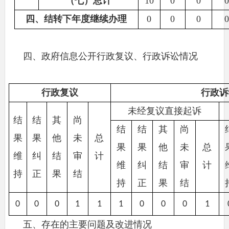
（七）总计
10
0
0
0
四、结转下年度继续办理
0
0
0
0
四、
政府信息公开行政复议、行政诉讼情况
行政复议
行政诉
未经复议直接起诉
结
结
其
尚
结
结
其
尚
果
果
他
未
总
果
果
他
未
总
维
纠
结
审
计
维
纠
结
审
计
持
正
果
结
持
正
果
结
0
0
0
1
1
1
0
0
0
1
五、
存在的主要问题及改进情况