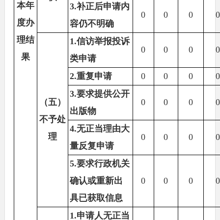
本年
3.补正后申请内
0
0
0
0
度办
容仍不明确
理结
1.信访举报投诉
0
0
0
0
果
类申请
2.重复申请
0
0
0
0
3.要求提供公开
（五）
0
0
0
0
出版物
不予处
4.无正当理由大
理
0
0
0
0
量反复申请
5.要求行政机关
确认或重新出
0
0
0
0
具已获取信息
1.申请人无正当