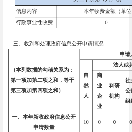
信息内容
本年收费金额（单位
行政事业性收费
0
三、收到和处理政府信息公开申请情况
申请
法人或
（本列数据的勾稽关系为：
自
商
第一项加第二项之和，等于
社
然
业
科研
第三项加第四项之和）
公
人
企
机构
组
业
一、本年新收政府信息公开
10
0
0
0
申请数量