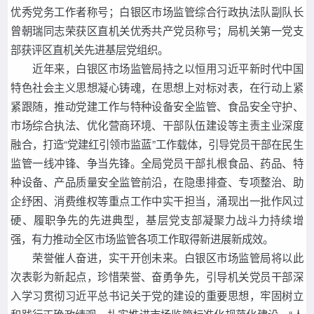
优秀党务工作者称号；白银区市场监管综合行政执法队副队长
曾朝瑞同志荣获区直机关优秀共产党员称号；局机关第一党支
部获评区直机关先进基层党组织。
近年来，白银区市场监管局持之以恒用习近平新时代中国
特色社会主义思想凝心铸魂，在思想上对标对表，在行动上紧
紧跟随，推动党建工作与特种设备安全监管、食品安全守护、
市场综合执法、优化营商环境、干部队伍建设等主责主业深度
融合，打造“党建红引领市监蓝”工作载体，引导党员干部在民生
监管一线冲锋、争当先锋。全局党员干部扎根食品、药品、特
种设备、产品质量安全监管前沿，在隐患排查、专项整治、助
企纾困、消费维权等重点工作中实干担当，涌现出一批作风过
硬、履职争先的先进典型，基层党支部凝聚力战斗力持续增
强，有力推动全区市场监管各项工作取得新进展新成效。
荣誉催人奋进，实干开创未来。白银区市场监管局将以此
次表彰为新起点，珍惜荣誉、奋勇争先，引导机关党员干部深
入学习贯彻习近平总书记关于党的建设的重要思想，牢固树立