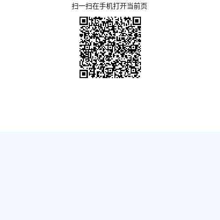
扫一扫在手机打开当前页
网站首页
OA登录
白银概况
备案编号：
陇ICP备12000333号-1