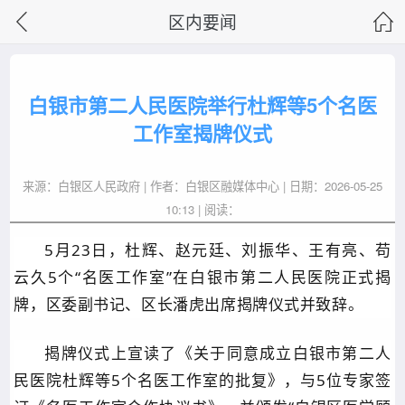
区内要闻
白银市第二人民医院举行杜辉等5个名医
工作室揭牌仪式
来源：白银区人民政府 | 作者：白银区融媒体中心 | 日期：2026-05-25
10:13 | 阅读：
5月23日，
杜辉
、赵元廷、刘振华、王有亮、苟
云久
5
个
“
名医工作室
”
在白银市第二人民医院正式揭
牌
，
区委副书记、区长
潘虎出席揭牌仪式并致辞。
揭牌仪式上
宣读
了
《关于同意成立白银市第二人
民医院
杜辉等
5个
名医工作室的批复》
，
与
5位专家
签