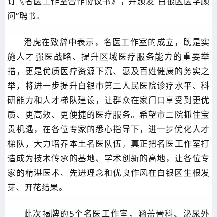
订
《名医工作室合作协议书》
，并
颁发
“白银区医学顾
问”聘书
。
潘虎在致辞中表示，名医工作室的成立，既是实
施人才强医战略、提升区域医疗服务能力的重要举
措，更是优质医疗资源下沉、惠及百姓健康的务实之
举，
将进一步提升白银市第二人民医院诊疗水平、科
研能力和人才梯队建设，让群众在家门口享受到更优
质、更高效、更便捷的医疗服务。希望
市二院
抓住
宝
贵机遇，在各位专家的悉心指导下，进一步优化人才
梯队，大力培养本土名医队伍
，
真正把名医工作室打
造成为技术传承的基地、学术创新的高地，让各位专
家的精湛医术、先进理念和优良作风在白银区生根发
芽、开花结果
。
此次揭牌的
5
个
名医工作室，涵盖骨科、泌尿外