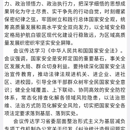
力、政治领悟力、政治执行力，把深学细悟的思想成
果转化为守土尽责、实干争先的行动自觉，时刻绷紧
保密纪律之弦，牢固树立和践行总体国家安全观，统
筹高质量发展和高水平安全双向发力，以全域安全稳
定格局护航白银区现代化建设行稳致远，为区域高质
量发展织密织牢坚实安全屏障。
会议传达学习《中华人民共和国国家安全法》。
会议强调，国家安全是安邦定国的重要基石，事关全
区发展大局、群众切身利益。要持续深化国家安全法
治宣传教育，推动法律法规进机关、进企业、进社
区、进校园，引导全体干部群众树牢全民国家安全意
识；健全全域覆盖、上下联动、协同高效的安全防控
体系，常态化排查化解各领域风险隐患，以法治思
维、法治方式防范化解安全风险，切实把国家安全各
项法定要求落到基层、落到实处。
会议传达学习省委层面整治形式主义为基层减负
专项工作机制办公室关于印发《纠治统计造假问题实