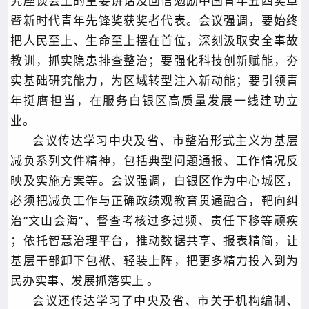
究座谈会上的重要讲话及回信勉励中国青年五四奖章
暨新时代青年先锋奖获奖者代表。会议强调，要始终
把人民至上、生命至上摆在首位，深刻汲取安全事故
教训，抓实隐患排查整治；要强化科技创新赋能，夯
实基础研究能力，为区域转型注入新动能；要引领青
年挺膺担当，在服务白银区高质量发展一线建功立
业。
会议传达学习中央及省、市整治形式主义为基层
减负系列文件精神，包括典型问题通报、工作情况反
映及实施方案等。会议强调，白银区作为中心城区，
必须把减负工作与正确政绩观教育贯通融合，靶向纠
治“文山会海”、督查考核过多过频、责任下移等顽疾
；依托智慧治理平台，推动数据共享、报表精简，让
基层干部卸下包袱、轻装上阵，把更多精力投入到为
民办实事、发展抓落实上 。
会议还传达学习了中央及省、市关于机构编制、