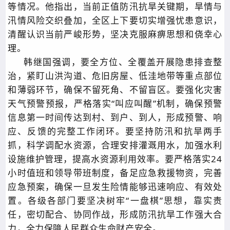
等情况。他指出，当前正值防汛抗旱关键期，旱情与
汛情风险交织叠加，全区上下要切实增强忧患意识，
清醒认识当前严峻形势，坚决克服麻痹思想和侥幸心
理。
韩继国强调，要全方位、全覆盖开展隐患排查整
治，紧盯山洪沟道、危旧房屋、低洼地带等重点部位
和薄弱环节，确保不留死角、不留盲区。要强化灾害
天气预警预报，严格落实“叫应叫醒”机制，确保预警
信息第一时间传达到村、到户、到人，形成预警、响
应、反馈的完整工作闭环。要坚持防汛和抗旱两手
抓，科学调配水资源，合理安排灌溉用水，加强水利
设施维护管理，提高水资源利用效率。要严格落实24
小时值班和领导带班制度，备足应急救援物资，完善
应急预案，确保一旦发生险情能够迅速响应、有效处
置。各级各部门要坚决树牢“一盘棋”思想，靠实责
任，密切配合、协同作战，形成防汛抗旱工作强大合
力，全力保障人民群众生命财产安全。