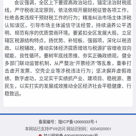
会议强调，全区上下要提高政治站位，锚定法治财税底
线，严守税收法定原则，依法依规开展财税征管各项工作，
杜绝各类违规干预财税工作的行为；精准纠治市场主体涉税
认知误区，引导市场主体诚信守法经营，持续涵养公平透
明、规范有序的优质营商环境。要紧扣全区发展大局，立足
辖区税源结构特点，扬优势、补短板、强弱项，深化以税咨
政、以税辅政，推动实体经济提质增效与税源扩容增收双向
赋能、良性循环。要树牢底线思维、夯实正确政绩观，健全
多部门联动监管机制，从严整治“
开票经济
”等乱象，重拳打
击虚开发票、空壳企业等涉税违法行为；坚决摒弃虚假政
绩、
数字虚功
，立足实干实绩抓产业、建项目、稳税源、惠
民生，以实打实的发展成效推动全区经济社会平稳健康、行
稳致远。
备案编号：陇ICP备12000333号-1
本网站已支持IPV6访问 网站识别码：6204020001
甘公网安备 62040202000481号