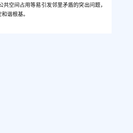
公共空间占用等易引发邻里矛盾的突出问题，
安和谐根基。
【打印】
【返回顶部】
【关闭窗口】