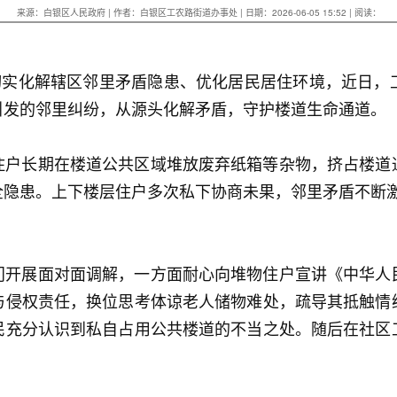
来源：白银区人民政府 | 作者：白银区工农路街道办事处 | 日期：2026-06-05 15:52 | 阅读：
，切实化解辖区邻里矛盾隐患、优化居民居住环境，近日，
引发的邻里纠纷，从源头化解矛盾，守护楼道生命通道。
住户长期在楼道公共区域堆放废弃纸箱等杂物，挤占楼道
全隐患。上下楼层住户多次私下协商未果，邻里矛盾不断
门开展面对面调解，一方面耐心向堆物住户宣讲《中华人
与侵权责任，换位思考体谅老人储物难处，疏导其抵触情
民充分认识到私自占用公共楼道的不当之处。随后在社区