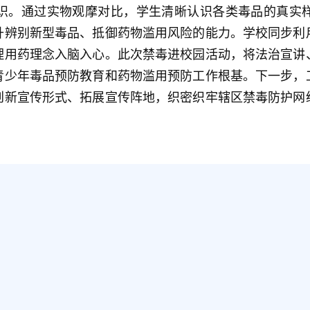
展禁毒法治专题讲座。讲座结合典型涉毒警示案例，贴合
、饮料、电子烟等新型毒品的种类、特征与隐蔽危害。同
致讲解不当服用、滥用处方药及不明药物带来的成瘾危害