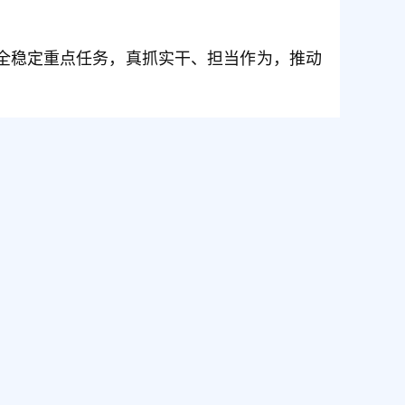
全稳定重点任务，真抓实干、担当作为，推动
【打印】
【返回顶部】
【关闭窗口】