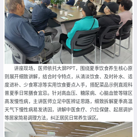
讲座现场，医师依托大屏PPT，围绕夏季饮食养生核心原
则展开细致讲解，结合时令特点，从清淡饮食、及时补水、适
度进补、少食寒凉等实用饮食要点入手，搭配菜品示例直观科
普夏季日常膳食宜忌。针对高血压、糖尿病、心脑血管等辖区
高发慢性病，主讲医师立足中医辨证思路，细致拆解夏季高温
天气下慢性病易发诱因，讲解中医食疗、穴位保健、起居调护
等居家简易调理方法，纠正居民日常养生误区。