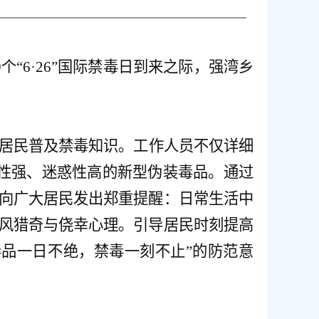
9个“6·26”国际禁毒日到来之际，强湾乡
居民普及
禁毒知识。工作人员不仅详细
隐蔽性强、迷惑性高的新型伪装毒品。通过
向广大居民发出郑重提醒：日常生活中
风猎奇与侥幸心理。引导居民时刻提高
品一日不绝，禁毒一刻不止”的防范意