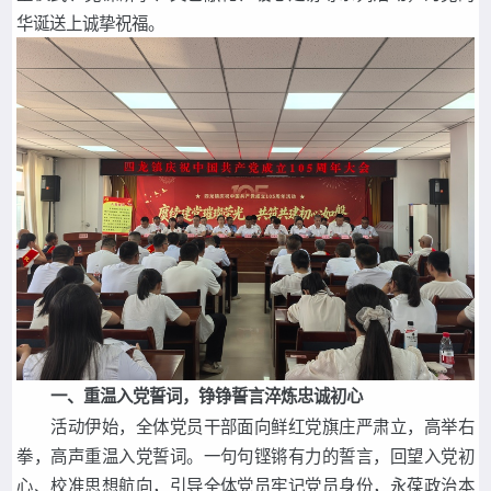
华诞送上诚挚祝福。
一、重温入党誓词，铮铮誓言淬炼忠诚初心
活动伊始，全体党员干部面向鲜红党旗庄严肃立，高举右
拳，高声重温入党誓词。一句句铿锵有力的誓言，回望入党初
心、校准思想航向，引导全体党员牢记党员身份，永葆政治本