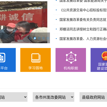
国家发展改革委 国家能源局关于
《公共资源交易中心招标投标现场
国家发展改革委有关负责同志就
郑栅洁同志讲授树立和践行正确政绩观学习
金融“活水”润小微 精准滴灌促发展
国家发展改革委、人力资源社会保障部有