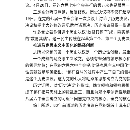
论。4月20日，党的六届七中全会举行的第五次也是最后
三是充分听取意见，反复修改。历史决议稿不仅在起
19日，在党的七届一中全会第一次会议上讨论了历史决议
决议稿提出大的修改意见后付诸表决，历史决议获得一致通
许多党史著作讲这个历史决议“数易其稿”写成，确实
的“数易其稿”。这一民主传统在起草第二个、第三个历史决
推进马克思主义中国化的路径创新
之所以说党的第一个历史决议是一个历史性创新，最重
一个成熟的马克思主义政党，必须有坚强的领导核心和
的领导地位；在党的六届六中全会提出“马克思主义中国化
性贡献就是明确指出：“党在奋斗的过程中产生了自己的领
是这个历史决议。这为党的七大将毛泽东思想确立为党的
历史证明，以“历史决议”的形式，确立领袖和领袖思
成了党在指导思想上的拨乱反正，而且为邓小平创造性地提
八届六中全会确立的习近平同志党中央的核心、全党的核心
综上所述，80年前通过的历史决议在党的建设上具有