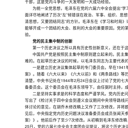
干部，这是党内斗争的一大发明和一大成功经验。
为统一全党思想，毛泽东在党的六届六中全会提出“学
面详尽地阐述了历次“左”倾错误在政治、军事、组织、思
清思想，又要团结同志”的方针。毛泽东在《学习和时局》
能够开成一个团结的大会、胜利的大会的重要原因。党的
验。
党的民主集中制的创新
第一个历史决议之所以具有历史性创新意义，还在于
中国共产党是按照民主集中制原则建立起来的。民主
难的。在起草历史决议的时候，以毛泽东同志为主要代表
一是建立历史决议集体起草的专门委员会。早在194
案》。随着《六大以来》《六大以前》和《两条路线》等
清楚，中央书记处在1944年2月24日会议上讨论了党的
备委员会。这个委员会在毛泽东领导下，由任弼时主持，
二是坚持实事求是的科学态度和严谨学风。党内历史问
写出了《检讨关于四中全会到遵义会议期间中央领导路线
体讨论的意见，在胡乔木修改稿上又作了三次修改，并将
见后，中央指定党内历史问题决议准备委员会成员张闻天参
案）》。他前后作了至少7次修改。从初稿到毛泽东修改稿
25日，党的六届七中全会主席团会议提议，将这个历史决