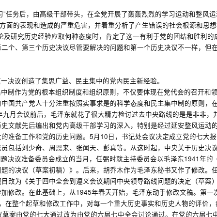
习”任务后，由高级干部带头，在全党开展了轰轰烈烈的学习运动和整风运
想方面的表现和造成的严重危害，并着重分析了产生错误的社会根源和思想根
论及研究历史经验应取何种态度时，肯定了这一有利于党的团结和胜利的成
第二个、第三个历史决议尽管要解决的问题和第一个历史决议不一样，但
这一决议创造了集思广益、民主集中的党内民主新经验。
集中制作为党的根本组织制度和组织原则，不仅要体现在党代会的召开和
的中国共产党人十分注重按照实事求是的科学态度和民主集中制的原则，
1年九月会议前后，毛泽东就花了很大精力检讨过去中央路线的是是非非，
历史文献先后编出和党内高级干部学习的深入，特别是经过延安整风运动
七大的准备工作和党的历史问题。5月10日，书记处会议决定成立党的七
成员包括刘少奇、周恩来、张闻天、彭真等。从这时起，中央关于历史决
题决议准备委员会成立的当月，任弼时就主持委员会以毛泽东1941年的
问题的决议（草案初稿）》。后来，胡乔木作为毛泽东秘书又作了修改。
题目改为《关于四中全会到遵义会议期间中央领导路线问题的决定（草案
加修改。在此基础上，从1945年春天开始，毛泽东动手修改文稿。第
，在整个起草和修改工作中，对每一个重大历史事实和历史人物的评价，
议草案由党的七大通过改为由党的六届七中全会讨论通过。在党的六届七