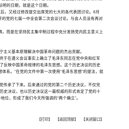
上标明的日期，就是这个日期。
后，又经过修改提交出席党的七大的各代表团讨论。6月
召开的党的七届一中全会第二次会议讨论。与会人员没有再对
其稿，而是在坚持民主集中制过程中充分发扬党内民主意义上
列宁主义基本原理解决中国革命问题的杰出贡献。
，终于在遵义会议事实上确立了毛泽东同志在党中央和红军
定了反映中国革命规律的毛泽东思想。这个历史决议的历史
体系。”在党的文件中第一次使用“毛泽东思想”的提法，就
被党传承了下来。后来通过的党的第二个历史决议，不仅完
个历史决议，也以历史决议这一最权威的形式肯定了党的十
地位，形成了我们今天所强调的“两个确立”。
【打印】
【返回顶部】
【关闭窗口】