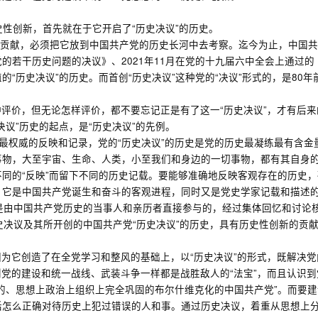
史性创新，首先就在于它开启了“历史决议”的历史。
史贡献，必须把它放到中国共产党的历史长河中去考察。迄今为止，中国共
的若干历史问题的决议》、2021年11月在党的十九届六中全会上通过
“历史决议”的历史。而首创“历史决议”这种党的“决议”形式的，是80年
评价，但无论怎样评价，都不要忘记正是有了这一“历史决议”，才有后来的
议”历史的起点，是“历史决议”的先例。
实最权威的反映和记录，党的“历史决议”的历史是党的历史最凝练最有含
事物，大至宇宙、生命、人类，小至我们和身边的一切事物，都有其自身
同的“反映”而留下不同的历史记载。要能够准确地反映客观存在的历史
，它是中国共产党诞生和奋斗的客观进程，同时又是党史学家记载和描述
是由中国共产党历史的当事人和亲历者直接参与的，经过集体回忆和讨论
史决议及其所开创的中国共产党“历史决议”的历史，具有历史性创新的贡
为它创造了在全党学习和整风的基础上，以“历史决议”的形式，既解决
党的建设和统一战线、武装斗争一样都是战胜敌人的“法宝”，而且认识到
的、思想上政治上组织上完全巩固的布尔什维克化的中国共产党”。而要建
括怎么正确对待历史上犯过错误的人和事。通过历史决议，着重从思想上