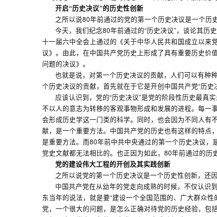
开启“历史决议”的历史性创新
之所以说80年前通过的党的第一个历史决议是一个历
今天，我们纪念80年前通过的“历史决议”，谈论其历
十一届六中全会上通过的《关于中华人民共和国成立以来党
议》。由此，在中国共产党历史上形成了具有重要历史价值的
问题的决议》。
也就是说，对第一个历史决议的贡献，人们可以有种种
个历史决议的贡献，首先就在于它是开创中国共产党“历史决
应该认识到，党的“历史决议”是党的阶段性历史最真
不以人的意志为转移的客观事物形成和发展的进程。每一
会形成历史学这一门类的科学。同时，也会因为不同人有不
献，是一个重要方法。中国共产党的历史也有这样的特点
是重要方法。而80年前中共中央通过的第一个历史决议，
党史文献都无法相比的。也正因为如此，80年前通过的历
党的建设伟大工程的开创及其实践创新
之所以说党的第一个历史决议是一个历史性创新，还因
中国共产党在从幼年的党走向成熟的时候，不仅认识到
东当年的说法，就是要“建设一个全国范围的、广大群众性
党，一个很大的问题，是怎么正确对待党的历史经验，包