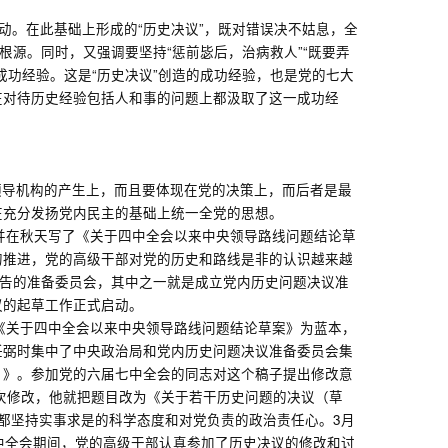
动。在此基础上形成的“历史决议”，既对错误决不姑息，全
源。同时，又强调要坚持“惩前毖后，治病救人”“既要弄
功经验。这是“历史决议”创造的成功经验，也是党的七大
在对待历史经验包括人和事的问题上都汲取了这一成功经
领导机构的产生上，而且要体现在党的决策上，而后者是最
在充分发扬党内民主的基础上统一全党的思想。
并在秋天写了《关于四中全会以来中央领导路线问题结论草
的推进，党的高级干部对党的历史和路线是非的认识越来越
大报告的准备委员会，其中之一就是成立党内历史问题决议准
议的起草工作正式启动。
《关于四中全会以来中央领导路线问题结论草案》为蓝本，
任弼时集中了中央政治局和党内历史问题决议准备委员会集
）》。参加党的六届七中全会的同志对这个稿子提出修改意
一次修改，他就把题目改为《关于若干历史问题的决议（草
都坚持实事求是的科学态度和对党负责的政治责任心。3月
中全会期间，党的高级干部认真参加了历史决议的修改和讨