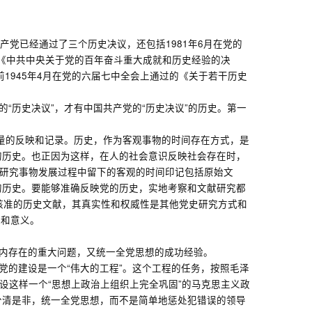
产党已经通过了三个历史决议，还包括1981年6月在党的
的《中共中央关于党的百年奋斗重大成就和历史经验的决
前1945年4月在党的六届七中全会上通过的《关于若干历史
“历史决议”，才有中国共产党的“历史决议”的历史。第一
金量的反映和记录。历史，作为客观事物的时间存在方式，是
的历史。也正因为这样，在人的社会意识反映社会存在时，
，研究事物发展过程中留下的客观的时间印记包括原始文
的历史。要能够准确反映党的历史，实地考察和文献研究都
核准的历史文献，其真实性和权威性是其他党史研究方式和
献和意义。
党内存在的重大问题，又统一全党思想的成功经验。
党的建设是一个“伟大的工程”。这个工程的任务，按照毛泽
设这样一个“思想上政治上组织上完全巩固”的马克思主义政
分清是非，统一全党思想，而不是简单地惩处犯错误的领导