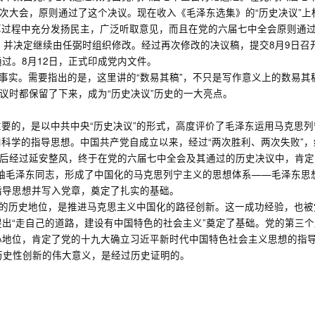
一次大会，原则通过了这个决议。现在收入《毛泽东选集》的“历史决议”
草过程中充分发扬民主，广泛听取意见，而且在党的六届七中全会原则通过
，并决定继续由任弼时组织修改。经过再次修改的决议稿，提交8月9日
过。8月12日，正式印成党内文件。
是事实。需要指出的是，这里讲的“数易其稿”，不只是写作意义上的数易
议时都保留了下来，成为“历史决议”历史的一大亮点。
要的，是以中共中央“历史决议”的形式，高度评价了毛泽东运用马克思
科学的指导思想。中国共产党自成立以来，经过“两次胜利、两次失败”
”后经过延安整风，终于在党的六届七中全会及其通过的历史决议中，肯
袖毛泽东同志，形成了中国化的马克思列宁主义的思想体系——毛泽东思想
指导思想并写入党章，奠定了扎实的基础。
想的历史地位，是推进马克思主义中国化的路径创新。这一成功经验，也
出“走自己的道路，建设有中国特色的社会主义”奠定了基础。党的第三
地位，肯定了党的十九大确立习近平新时代中国特色社会主义思想的指导
历史性创新的伟大意义，是经过历史证明的。