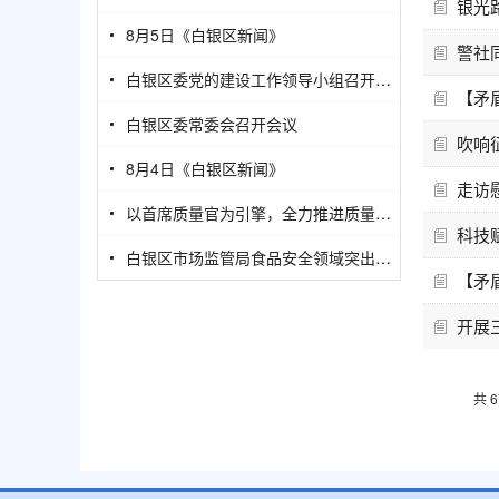
银光
8月5日《白银区新闻》
警社
白银区委党的建设工作领导小组召开2026年第二次会议
【矛
白银区委常委会召开会议
吹响
8月4日《白银区新闻》
走访
以首席质量官为引擎，全力推进质量强区建设——白银区开展质量强区建设暨企业首席质量官培训会
科技
白银区市场监管局食品安全领域突出问题专项整治典型案例
【矛
开展
共 6