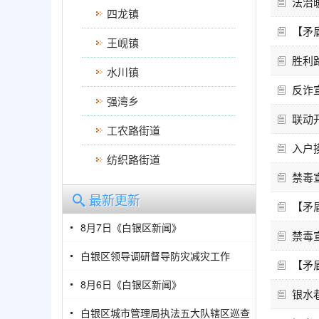
法治
四龙镇
【矛
王岘镇
胜利
水川镇
反诈
强湾乡
联动
工农路街道
入户
纺织路街道
禁毒
最新更新
【矛
8月7日《白银区新闻》
禁毒
白银区领导调研督导防灾减灾工作
【矛
8月6日《白银区新闻》
银水
白银区城市管理局执法五大队辖区巡查