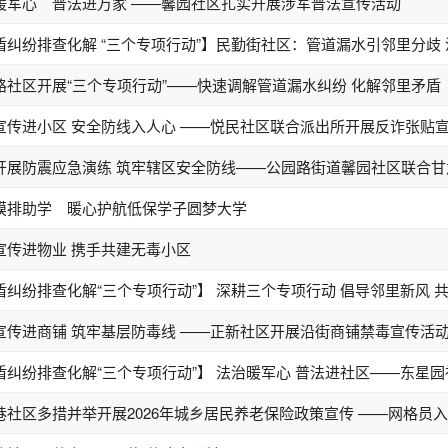
暖军心 普法进万家 ——馨园社区扎实开展涉军普法宣传活动
盾纠纷排查化解 “三个专项行动”】民勤街社区：管道漏水引邻里分歧
路社区开展“三个专项行动”——快速调解管道漏水纠纷 化解邻里矛盾
宣传进小区 安全防线入人心 ——悦民社区联合派出所开展反诈张贴
开展防震应急演练 筑牢辖区安全防线——公园路街道馨园社区联合甘肃
摸排助学 暖心护航低保学子圆梦大学
宣传进物业 携手共建无毒小区
盾纠纷排查化解“三个专项行动”】 深耕三个专项行动 倡导邻里新风 
宣传进商铺 筑牢基层防毒线 ——正新社区开展沿街商铺禁毒宣传活
盾纠纷排查化解“三个专项行动”】 法治暖军心 普法进社区——东星园社
巷社区多措并举开展2026年城乡居民养老保险政策宣传 ——网格员入户走