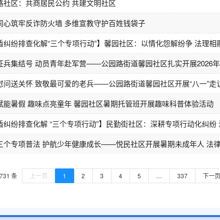
路社区：共商居民公约 共建文明社区
同心筑牢反诈防火墙 多维宣教守护百姓钱袋子
盾纠纷排查化解“三个专项行动”】馨园社区：以情化怨解纷争 法理相
征兵集结号 动员青年赴军营——公园路街道馨园社区扎实开展2026
慰问送关怀 致敬最可爱的老兵——公园路街道馨园社区开展“八一”走
赋能暑假 趣味点亮童年 馨园社区暑期托管班开展趣味科普体验活动
盾纠纷排查化解 “三个专项行动”】民勤街社区：深耕专项行动化纠纷
三个专项普法 护航少年健康成长——悦民社区开展暑期未成年人 法
731 条
上一页
1
2
3
4
5
…
337
下一