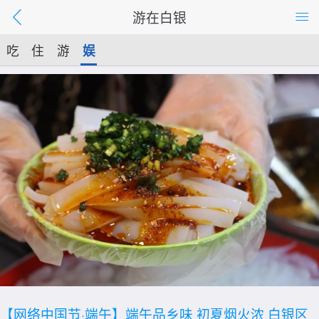
游在白银
吃
住
游
娱
【网络中国节·端午】端午品乡味 初夏烟火浓 白银区