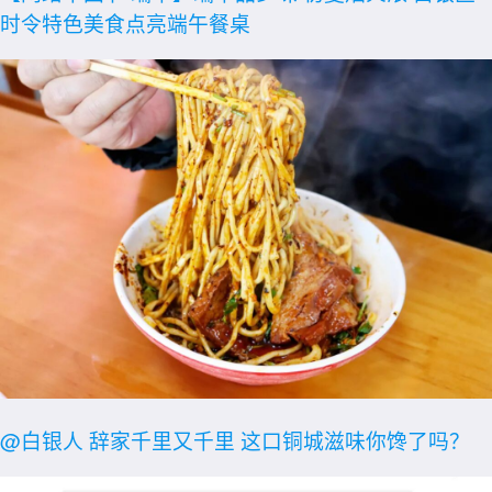
时令特色美食点亮端午餐桌
@白银人 辞家千里又千里 这口铜城滋味你馋了吗？