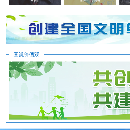
的匠心先锋 实干中...
王育竹
白银区开展“德耀白银 善行致远”模范人物...
李培生、胡晓春
文润乡土 艺
图说价值观