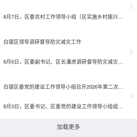
8月7日，区委农村工作领导小组（区实施乡村振兴战略领导小组）全体会议召开，区委书记韩继国出席会议并讲话。他强调，要以钉钉子精神补短提质，统筹底线守固、产业提效、乡村提质、改革破局，奋力书写全区乡村全面振兴崭新答卷。区委副书记、区长潘虎主持会议。
白银区领导调研督导防灾减灾工作
8月6日，区委副书记、区长潘虎调研督导防灾减灾各项工作落实情况，他强调，要深入学习贯彻习近平总书记关于防灾减灾救灾的重要论述，以“时时放心不下”的责任感紧盯重点环节、补齐短板弱项，从严从细落实防汛避险各项举措。潘虎首先前往区级物资储备库，实地查看防灾救灾、生活保障、应急救援物资储备现状，细致了解仓储运营、制度执行等情况。
白银区委党的建设工作领导小组召开2026年第二次会议
8月3日，区委书记、区委党的建设工作领导小组组长韩继国主持召开区委党的建设工作领导小组2026 年第二次会议，学习贯彻习近平党建思想，集中学习《习近平党建文选》有关内容，认真贯彻落实全国党建工作座谈会和中央有关通知精神以及省委、市委党的建设工作领导小组会议精神，就全区贯彻落实习近平党建思想进行安排部署，推动全面从严治党各项工作落到实处。
加载更多