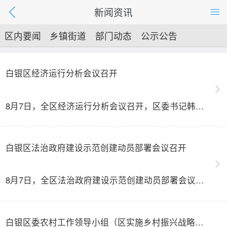
新闻资讯
区内要闻
乡镇街道
部门动态
公示公告
数据发布
视频新闻
热点推荐
白银区经济运行分析会议召开
8月7日，全区经济运行分析会议召开，区委书记韩继国出席会议并讲话。他强调，要扛起高质量发展重任，锚定全年目标任务，以决战姿态紧盯核心指标、挂图攻坚冲刺，深挖增长潜力、补齐发展弱项，争分夺秒抓实三季度攻坚，凝心聚力冲刺全年收官，奋力书写区域发展优异答卷。区委副书记、区长潘虎主持会议，并围绕下半年经济攻坚任务部署各项重点工作。会议强调，全区各级各部门要绷紧发展之弦，以实干实效推动经济提质进位。
白银区法治政府建设示范创建动员部署会议召开
8月7日，全区法治政府建设示范创建动员部署会议召开，区委书记、区委全面依法治区委员会主任韩继国出席会议并讲话。他强调，全区上下要鼓足争先奋进劲头，务实笃行、加压奋进，高标准推进示范创建各项工作，以坚实法治根基护航区域现代化建设稳步前行。区委副书记、区长潘虎主持会议。
白银区委农村工作领导小组（区实施乡村振兴战略领导小组）全体会议召开