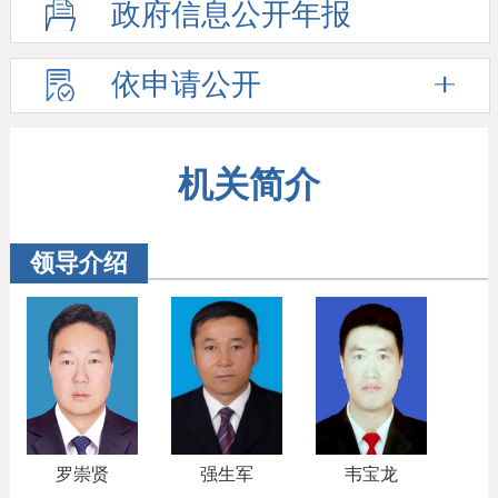
政府信息
公开年报
依申请公开
机关简介
领导介绍
罗崇贤
强生军
韦宝龙